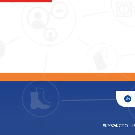
#КУБЭКСПО
#