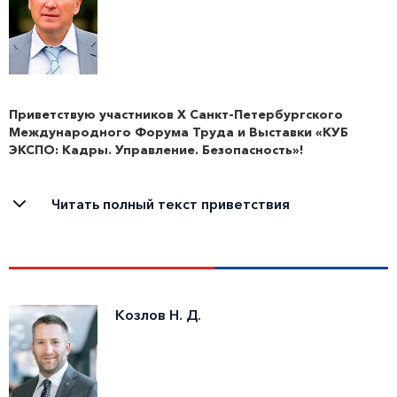
Приветствую участников X Санкт-Петербургского
Международного Форума Труда и Выставки «КУБ
ЭКСПО: Кадры. Управление. Безопасность»!
От имени Комитета по труду и занятости населения Санкт-
Петербурга рад приветствовать вас на одном из ключевых
Читать полный текст приветствия
событий сферы социально-трудовых отношений и развития
человеческого капитала. Форум Труда в десятый раз
соберет ведущих экспертов, представителей бизнеса,
органов власти и научных кругов для обсуждения актуальных
вопросов в сферах труда, занятости и трудовой миграции.
Козлов Н. Д.
Тема юбилейного Форума в 2026 году – «Мир труда 2030–
2040». Выбор обусловлен масштабными изменениями,
которые сегодня переживает сфера: стремительным
развитием технологий, внедрением искусственного