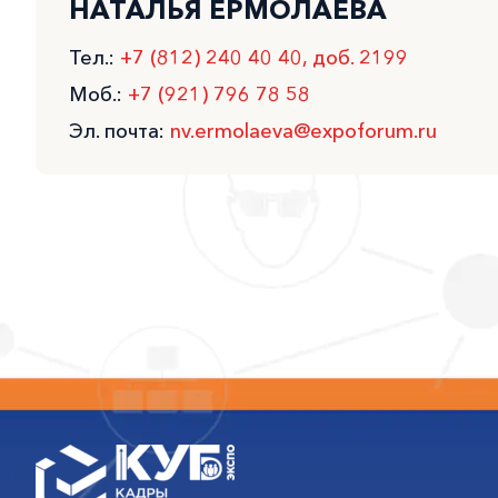
НАТАЛЬЯ ЕРМОЛАЕВА
Тел.:
+7 (812) 240 40 40, доб. 2199
Моб.:
+7 (921) 796 78 58
Эл. почта:
nv.ermolaeva@expoforum.ru